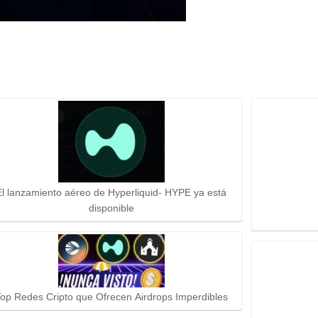
El lanzamiento aéreo de Hyperliquid- HYPE ya está
disponible
op Redes Cripto que Ofrecen Airdrops Imperdibles