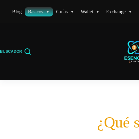
Saltar
Blog
Basicos
Guías
Wallet
Exchange
al
contenido
BUSCADOR
¿Qué s