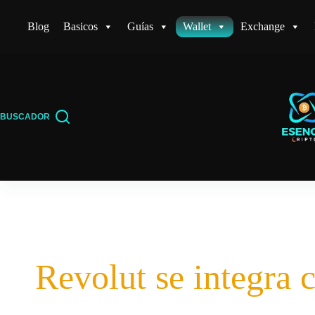
Saltar
Blog
Basicos
Guías
Wallet
Exchange
al
contenido
BUSCADOR
Revolut se integra