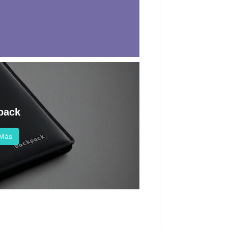
pack
 Más