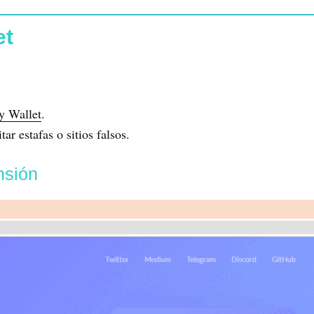
et
y Wallet
.
ar estafas o sitios falsos.
nsión