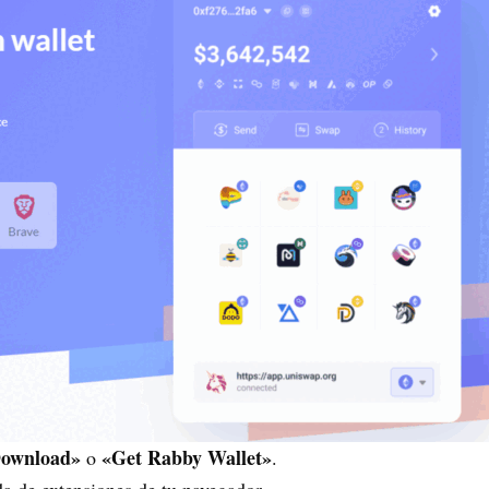
ownload»
«Get Rabby Wallet»
o
.
nda de extensiones de tu navegador.