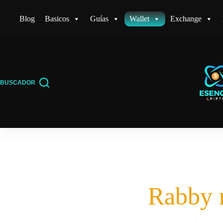
Saltar
Blog
Basicos
Guías
Wallet
Exchange
al
contenido
BUSCADOR
Rabby 