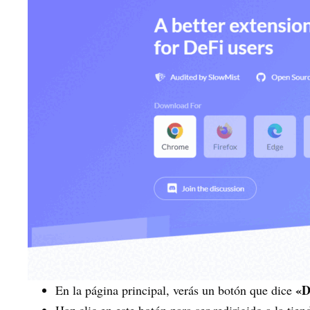
«D
En la página principal, verás un botón que dice
Haz clic en este botón para ser redirigido a la tie