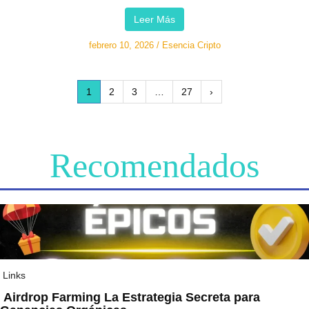
Leer Más
febrero 10, 2026
/
Esencia Cripto
1
2
3
…
27
›
Recomendados
Links
Airdrop Farming La Estrategia Secreta para