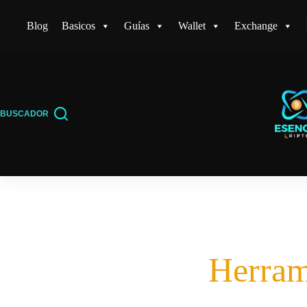
Saltar
Blog
Basicos
Guías
Wallet
Exchange
al
contenido
BUSCADOR
Herram