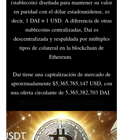
(stablecoin) diseñada para mantener su valor
en paridad con el dólar estadounidense, es
decir, 1 DAI ≈ 1 USD. A diferencia de otras
stablecoins centralizadas, Dai es
descentralizada y respaldada por múltiples
tipos de colateral en la blockchain de
Ethereum. ​
Dai tiene una capitalización de mercado de
aproximadamente $5,365,765,147 USD, con
una oferta circulante de 5,365,382,703 DAI. ​
OKX+2CoinMarketCap+2Coinbase+2
Dai ha sido fundamental en el ecosistema de
las finanzas descentralizadas (DeFi),
permitiendo a los usuarios acceder a