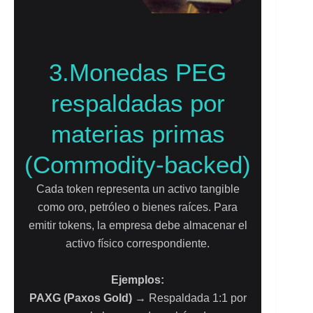
3.Monedas PEG
respaldadas por
materias primas
(Commodity-backed)
Cada token representa un activo tangible
como oro, petróleo o bienes raíces. Para
emitir tokens, la empresa debe almacenar el
activo físico correspondiente.
Ejemplos:
PAXG (Paxos Gold)
→ Respaldada 1:1 por