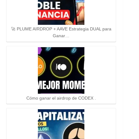
🚀 PLUME AIRDROP + AAVE Estrategia DUAL para
Ganar…
Cómo ganar el airdrop de CODEX .