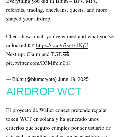
Everything you did in Blum – BPs, MPs,
referrals, trading, check-ins, quests, and more –
shaped your airdrop.
Check how much you’ve earned and what you’ve
unlocked 👉
https://t.co/n7sgtx1NjU
Next up: Claim and TGE 🔜
pic.twitter.com/D3Mffem0pI
— Blum (@blumcrypto)
June 19, 2025
AIRDROP WCT
El proyecto de Wallet conect pretende regalar
token WCT en solana y ha generado unos
criterios que seguro cumples por ser usuario de
esta red, te explico cuales son esos criterios y