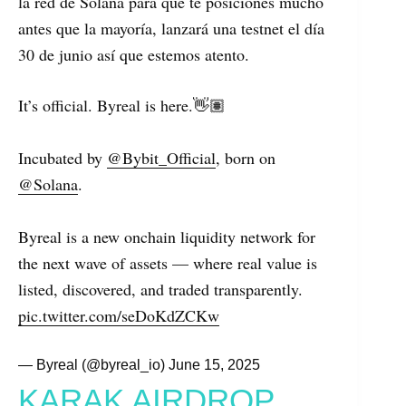
la red de Solana para que te posiciones mucho
antes que la mayoría, lanzará una testnet el día
30 de junio así que estemos atento.
It’s official. Byreal is here.👋🏽
Incubated by
@Bybit_Official
, born on
@Solana
.
Byreal is a new onchain liquidity network for
the next wave of assets — where real value is
listed, discovered, and traded transparently.
pic.twitter.com/seDoKdZCKw
— Byreal (@byreal_io)
June 15, 2025
KARAK AIRDROP