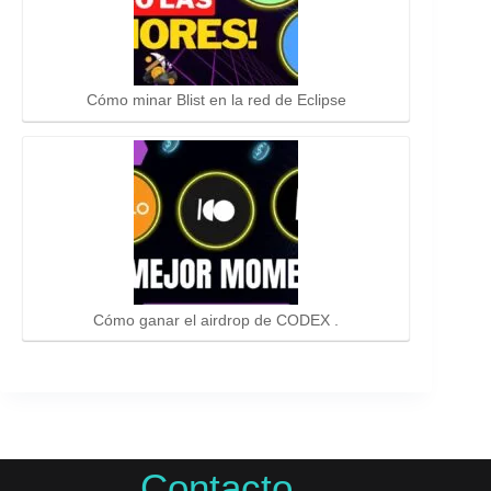
Cómo minar Blist en la red de Eclipse
Cómo ganar el airdrop de CODEX .
Contacto