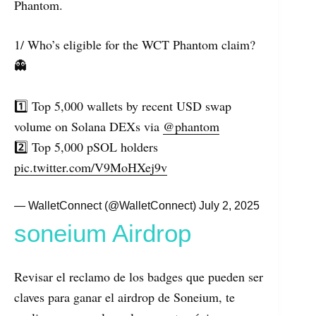
Phantom.
1/ Who’s eligible for the WCT Phantom claim?
👻
1️⃣ Top 5,000 wallets by recent USD swap
volume on Solana DEXs via
@phantom
2️⃣ Top 5,000 pSOL holders
pic.twitter.com/V9MoHXej9v
— WalletConnect (@WalletConnect)
July 2, 2025
soneium Airdrop
Revisar el reclamo de los badges que pueden ser
claves para ganar el airdrop de Soneium, te