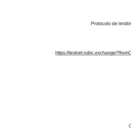
Protocolo de lend
https://testnet.rubic.exchang
O