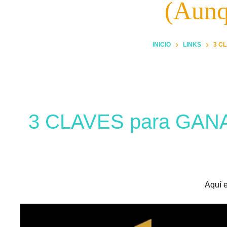
(Aunq
INICIO
LINKS
3 C
3 CLAVES para GANA
Aquí e