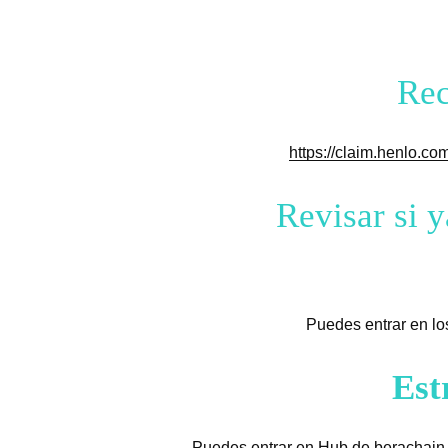
Rec
https://claim.henlo.com
Revisar si 
Puedes entrar en l
Est
Puedes entrar en Hub de berachain 