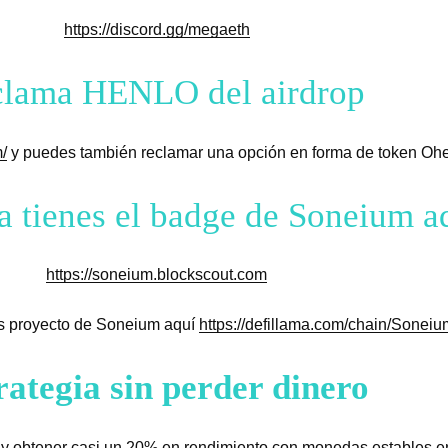
https://discord.gg/megaeth
lama HENLO del airdrop
/
y puedes también reclamar una opción en forma de token Oh
ya tienes el badge de Soneium a
https://soneium.blockscout.com
os proyecto de Soneium aquí
https://defillama.com/chain/Soneiu
rategia sin perder dinero
y obtener casi un 20% en rendimiento con monedas estables en 