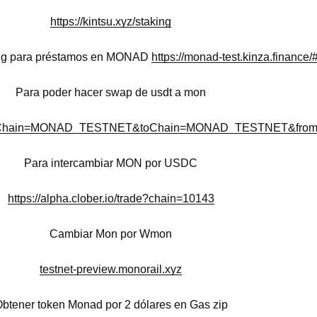
https://kintsu.xyz/staking
ing para préstamos en MONAD
https://monad-test.kinza.finance/
Para poder hacer swap de usdt a mon
e/?fromChain=MONAD_TESTNET&toChain=MONAD_TESTNET&f
Para intercambiar MON por USDC
https://alpha.clober.io/trade?chain=10143
Cambiar Mon por Wmon
testnet-preview.monorail.xyz
btener token Monad por 2 dólares en Gas zip