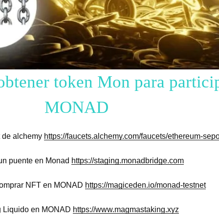
obtener token Mon para particip
MONAD
t de alchemy
https://faucets.alchemy.com/faucets/ethereum-sepo
 un puente en Monad
https://staging.monadbridge.com
Comprar NFT en MONAD
https://magiceden.io/monad-testnet
g Liquido en MONAD
https://www.magmastaking.xyz