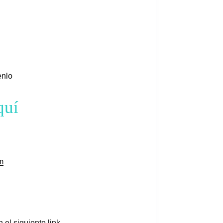
enlo
quí
m
el siguiente link