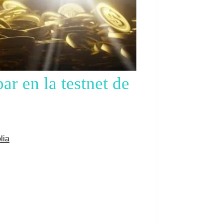
ar en la testnet de
lia