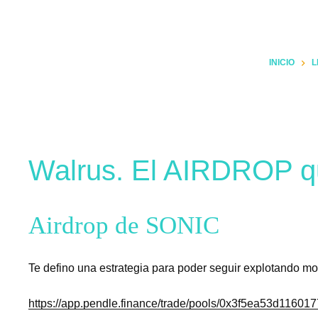
INICIO
L
Walrus. El AIRDROP
Airdrop de SONIC
Te defino una estrategia para poder seguir explotando m
https://app.pendle.finance/trade/pools/0x3f5ea53d116