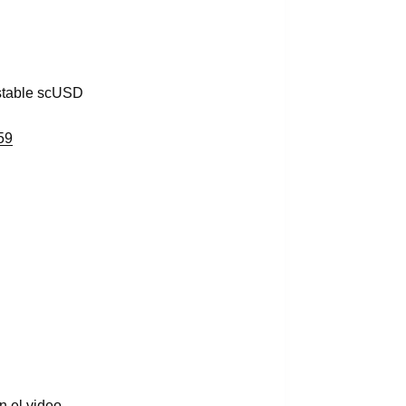
stable scUSD
59
n el video