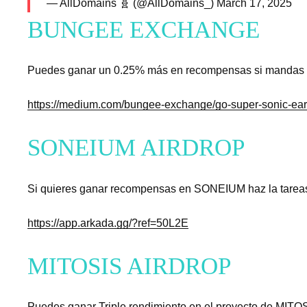
— AllDomains 🧬 (@AllDomains_)
March 17, 2025
BUNGEE EXCHAN
Puedes ganar un 0.25% más en recompensas si mandas c
https://medium.com/bungee-exchange/go-super-sonic-ea
SONEIUM AIRDROP
Si quieres ganar recompensas en SONEIUM haz la tarea
https://app.arkada.gg/?ref=50L2E
MITOSIS AIRDROP
Puedes ganar Triple rendimiento en el proyecto de MITOS