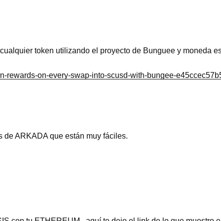
GE
ualquier token utilizando el proyecto de Bunguee y moneda e
rn-rewards-on-every-swap-into-scusd-with-bungee-e45ccec57b
s de ARKADA que están muy fáciles.
IS con tu ETHEREUM , aquí te dejo el link de lo que muestro e