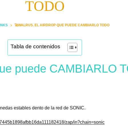
TODO
INKS
🚀WALRUS. EL AIRDROP QUE PUEDE CAMBIARLO TODO
Tabla de contenidos
 que puede CAMBIARLO 
onedas estables dento de la red de SONIC.
0177445b1898afbb16da111182418/zap/in?chain=sonic