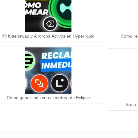
📦 Kittenswap y Airdrops Activos en Hyperliquid
Como rec
Cómo ganar más con el airdrop de Eclipse
Gana r