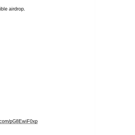
ble airdrop.
er.com/pG8EwiF0xp