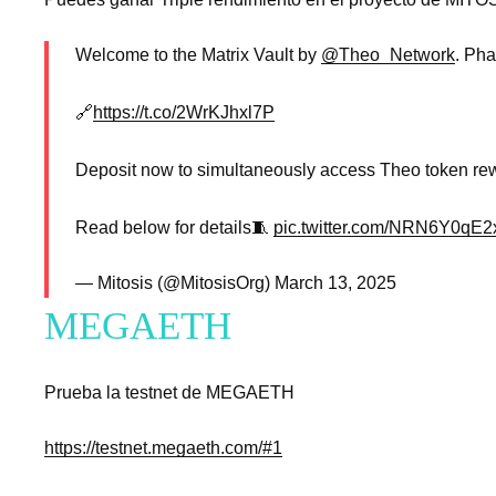
Welcome to the Matrix Vault by
@Theo_Network
. Ph
🔗
https://t.co/2WrKJhxl7P
Deposit now to simultaneously access Theo token rewa
Read below for details🧵
pic.twitter.com/NRN6Y0qE2
— Mitosis (@MitosisOrg)
March 13, 2025
MEGAETH
Prueba la testnet de MEGAETH
https://testnet.megaeth.com/#1