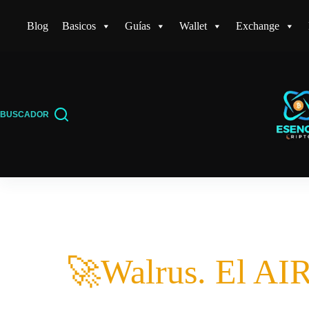
Saltar
Blog
Basicos
Guías
Wallet
Exchange
al
contenido
BUSCADOR
🚀Walrus. El 