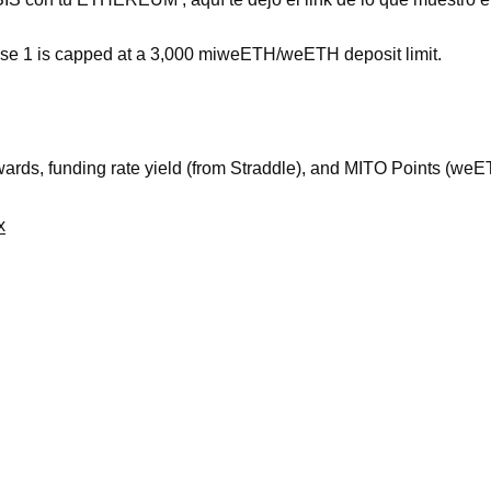
ase 1 is capped at a 3,000 miweETH/weETH deposit limit.
rds, funding rate yield (from Straddle), and MITO Points (weE
x