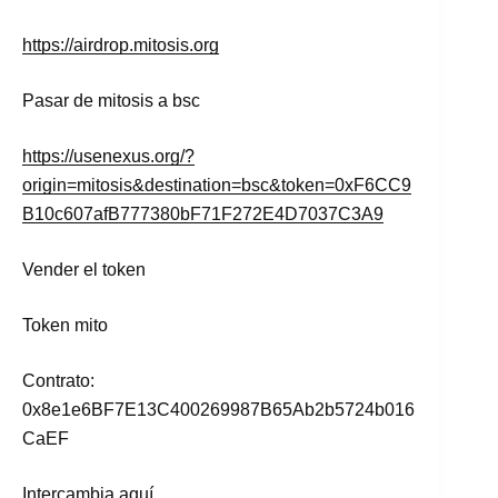
https://airdrop.mitosis.org
Pasar de mitosis a bsc
https://usenexus.org/?
origin=mitosis&destination=bsc&token=0xF6CC9
B10c607afB777380bF71F272E4D7037C3A9
Vender el token
Token mito
Contrato:
0x8e1e6BF7E13C400269987B65Ab2b5724b016
CaEF
Intercambia aquí