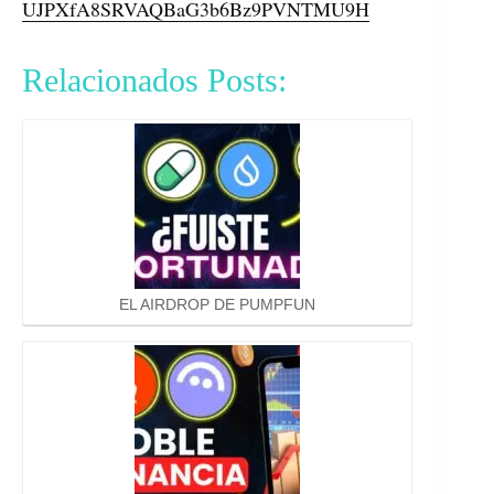
UJPXfA8SRVAQBaG3b6Bz9PVNTMU9H
Relacionados Posts:
EL AIRDROP DE PUMPFUN